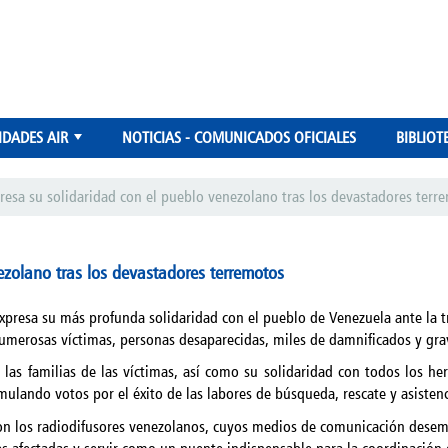
IDADES AIR
NOTICIAS - COMUNICADOS OFICIALES
BIBLIOT
+
resa su solidaridad con el pueblo venezolano tras los devastadores terr
ezolano tras los devastadores terremotos
 expresa su más profunda solidaridad con el pueblo de Venezuela ante la 
umerosas víctimas, personas desaparecidas, miles de damnificados y grav
a las familias de las víctimas, así como su solidaridad con todos los h
ulando votos por el éxito de las labores de búsqueda, rescate y asisten
con los radiodifusores venezolanos, cuyos medios de comunicación dese