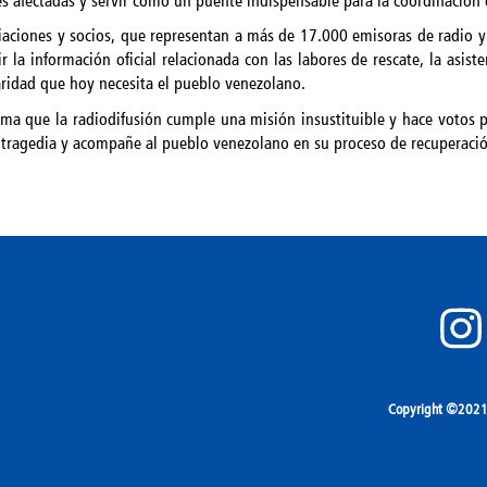
es afectadas y servir como un puente indispensable para la coordinación
aciones y socios, que representan a más de 17.000 emisoras de radio y 
r la información oficial relacionada con las labores de rescate, la asis
daridad que hoy necesita el pueblo venezolano.
ma que la radiodifusión cumple una misión insustituible y hace votos p
ta tragedia y acompañe al pueblo venezolano en su proceso de recuperaci
Copyright ©2021 A