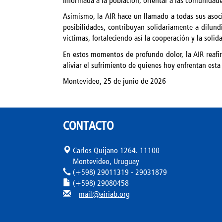
informada a la población, orientar a las comunidad
Asimismo, la AIR hace un llamado a todas sus asoci
posibilidades, contribuyan solidariamente a difundi
víctimas, fortaleciendo así la cooperación y la soli
En estos momentos de profundo dolor, la AIR reafir
aliviar el sufrimiento de quienes hoy enfrentan es
Montevideo, 25 de junio de 2026
CONTACTO
Carlos Quijano 1264. 11100
Montevideo, Uruguay
(+598) 29011319 - 29031879
(+598) 29080458
mail@airiab.org