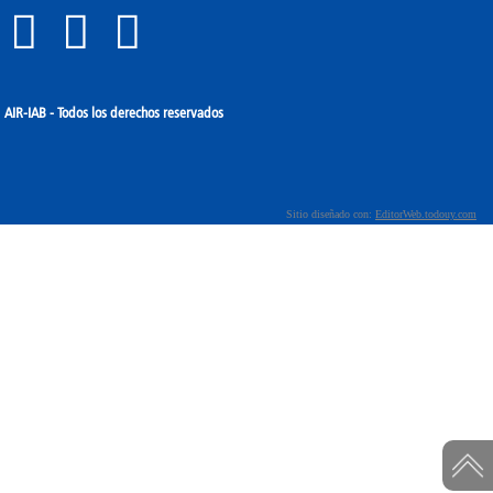
IR-IAB - Todos los derechos reservados
Sitio diseñado con:
EditorWeb.todouy.com