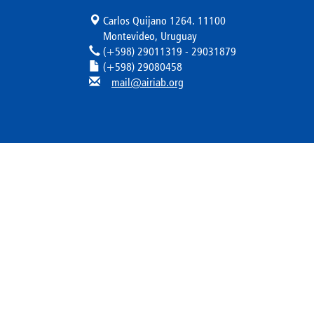
Carlos Quijano 1264. 11100
Montevideo, Uruguay
(+598) 29011319 - 29031879
(+598) 29080458
mail@airiab.org