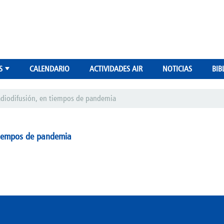
S
CALENDARIO
ACTIVIDADES AIR
NOTICIAS
BIB
+
 radiodifusión, en tiempos de pandemia
n tiempos de pandemia